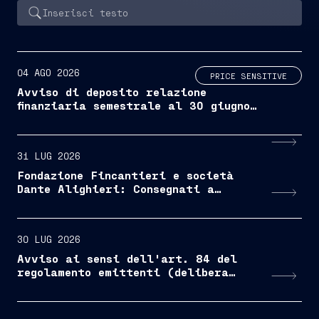
04 AGO 2026
PRICE SENSITIVE
Avviso di deposito relazione
finanziaria semestrale al 30 giugno
2026
31 LUG 2026
Fondazione Fincantieri e società
Dante Alighieri: Consegnati a
Monfalcone i primi attestati del
corso di educazione civica per i
lavoratori stranieri dell'indotto
30 LUG 2026
Avviso ai sensi dell'art. 84 del
regolamento emittenti (delibera
Consob n. 11971/1999 e s.m.i.)