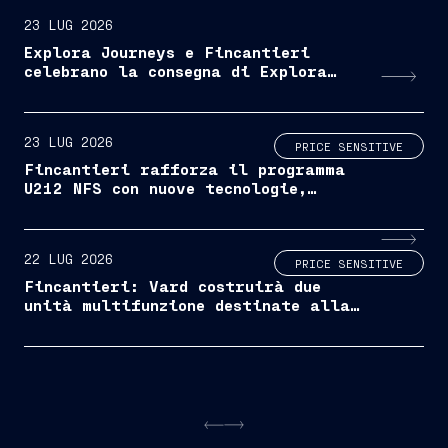
23 LUG 2026
Explora Journeys e Fincantieri
celebrano la consegna di Explora
III, ora il brand di viaggi
oceanici di lusso di MSC è
operativo con metà flotta
23 LUG 2026
PRICE SENSITIVE
Fincantieri rafforza il programma
U212 NFS con nuove tecnologie,
servizi avanzati e accelerazione
delle consegne
22 LUG 2026
PRICE SENSITIVE
Fincantieri: Vard costruirà due
unità multifunzione destinate alla
manutenzione di boe e fari per
Trinity House