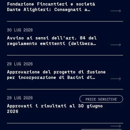
Fondazione Fincantieri e società
Dante Alighieri: Consegnati a
Monfalcone i primi attestati del
corso di educazione civica per i
lavoratori stranieri dell'indotto
30 LUG 2026
Avviso ai sensi dell'art. 84 del
regolamento emittenti (delibera
Consob n. 11971/1999 e s.m.i.)
29 LUG 2026
Approvazione del progetto di fusione
per incorporazione di Bacini di
Palermo S.p.A. in Fincantieri
S.p.A.
29 LUG 2026
PRICE SENSITIVE
Approvati i risultati al 30 giugno
2026