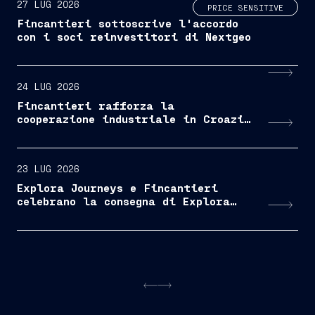
27 LUG 2026
PRICE SENSITIVE
Fincantieri sottoscrive l'accordo
con i soci reinvestitori di Nextgeo
24 LUG 2026
Fincantieri rafforza la
cooperazione industriale in Croazia
attraverso un industry day
23 LUG 2026
Explora Journeys e Fincantieri
celebrano la consegna di Explora
III, ora il brand di viaggi
oceanici di lusso di MSC è
operativo con metà flotta