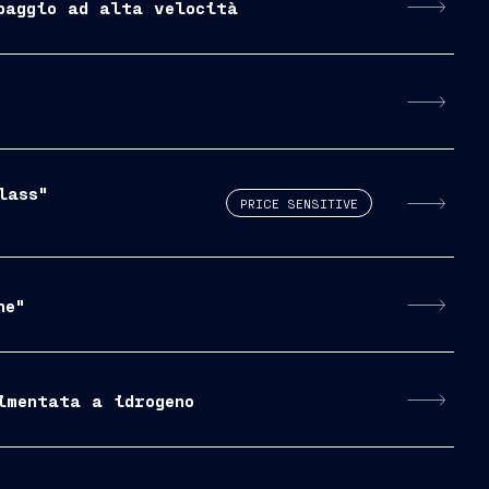
ipaggio ad alta velocità
lass"
PRICE SENSITIVE
ne"
imentata a idrogeno