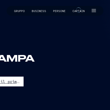
GRUPPO
BUSINESS
PERSONE
CAPTAIN
CAPTAIN
TAMPA
Fincantieri si aggiudica il primo contratto della U.S. Navy per il programma LSM