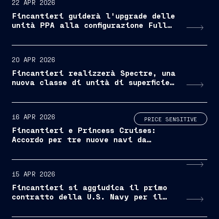
22 APR 2026
Fincantieri guiderà l'upgrade delle
unità PPA alla configurazione Full
Combat System
20 APR 2026
Fincantieri realizzerà Spectre, una
nuova classe di unità di superficie
senza equipaggio ad alta velocità
16 APR 2026
PRICE SENSITIVE
Fincantieri e Princess Cruises:
Accordo per tre nuove navi da
crociera "Voyager-Class" alimentate
a LNG
15 APR 2026
Fincantieri si aggiudica il primo
contratto della U.S. Navy per il
programma LSM