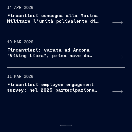
14 APR 2026
Fincantieri consegna alla Marina
Militare l'unità polivalente di
supporto "Tritone"
19 MAR 2026
Fincantieri: varata ad Ancona
"Viking Libra", prima nave da
crociera al mondo alimentata a
idrogeno
11 MAR 2026
Fincantieri employee engagement
survey: nel 2025 partecipazione
record e risultati in crescita