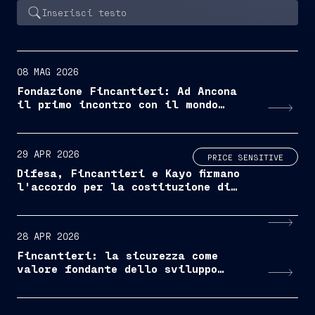
08 MAG 2026
Fondazione Fincantieri: Ad Ancona
il primo incontro con il mondo
accademico per presentare la
collana sulla storia della
cantieristica italiana
29 APR 2026
PRICE SENSITIVE
Difesa, Fincantieri e Kayo firmano
l'accordo per la costituzione di
una Joint Venture per lo sviluppo
della cantieristica navale in
Albania
28 APR 2026
Fincantieri: la sicurezza come
valore fondante dello sviluppo
industriale