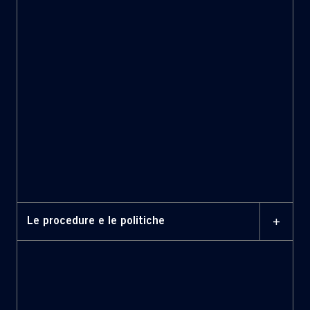
Consiglio di
Amministrazione
Comitato Controllo
Interno e Gestione Rischi
E-Phors
+
Le procedure e le politiche