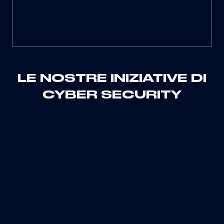
Information security management systems –
Requirements;
Audit indipendente
dell'infrastruttura IT svolto con
periodicità annuale.
LE NOSTRE INIZIATIVE DI
CYBER SECURITY