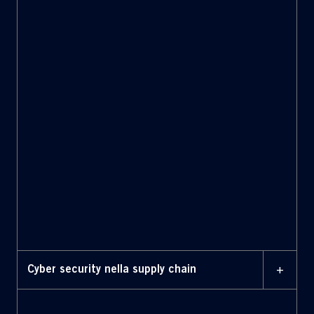
post-vendita
partner di riferimento
+
Cyber security nella supply chain