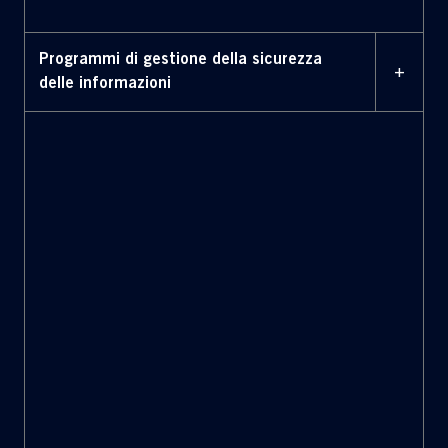
Programmi di gestione della sicurezza
+
delle informazioni
ISO 9001
ISO 27001
Processi di gestione del rischio
finalizzati alla
conduzione di analisi del rischio su sistemi IT e OT
secondo una metodologia coerente ed integrata con
l’Enterprise Risk Management;
Piani di continuità ICT
, comprensivi di procedure di
risposta e ripristino, che descrivono le modalità con cui
l'organizzazione pianifica la gestione di un'interruzione
del servizio ICT;