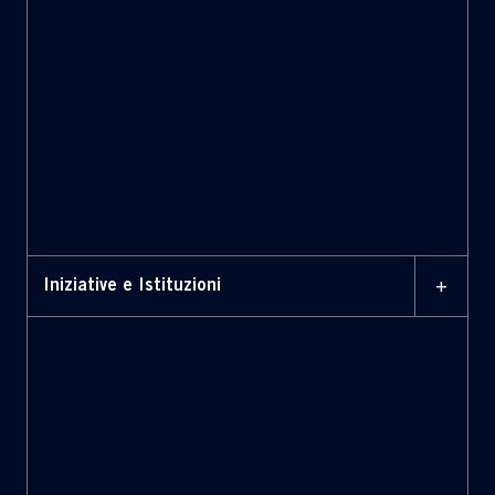
componenti critici
architettura e sul funzionamento dei sistemi strategici
sicurezza distribuita
catena del valore
+
Iniziative e Istituzioni