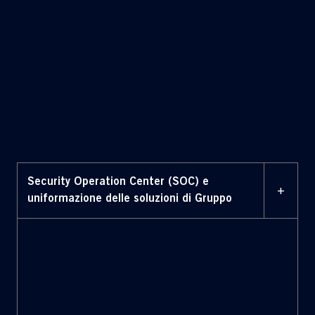
fattore
abilitante
Security Operation Center (SOC) e
+
uniformazione delle soluzioni di Gruppo
resilienza cyber
centralizzazione e omogeneizzazione