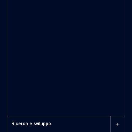
cyber monitoring
European Defence Fund (EDF)
Supreme Allied
Commander Transformation (SACT)
+
Ricerca e sviluppo