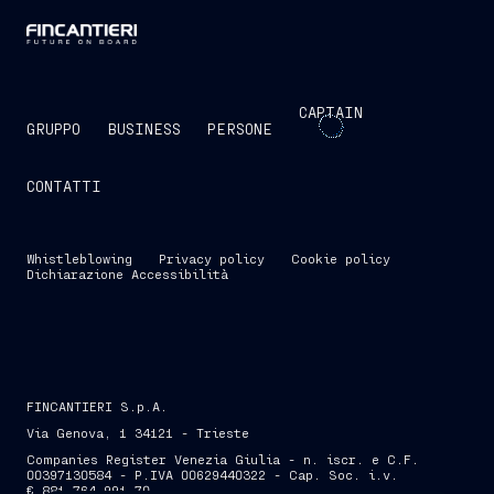
CAPTAIN
GRUPPO
BUSINESS
PERSONE
CONTATTI
Whistleblowing
Privacy policy
Cookie policy
Dichiarazione Accessibilità
FINCANTIERI S.p.A.
Via Genova, 1 34121 - Trieste
Companies Register Venezia Giulia - n. iscr. e C.F.
00397130584 - P.IVA 00629440322 - Cap. Soc. i.v.
€ 881.764.991,70