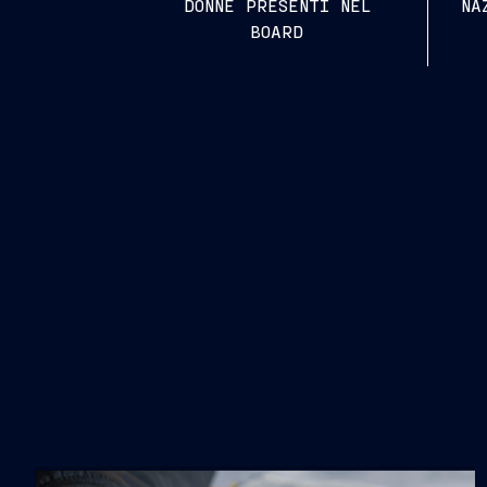
DONNE PRESENTI NEL
NA
BOARD
strategiche.
eventi, campa
parte di una rete ch