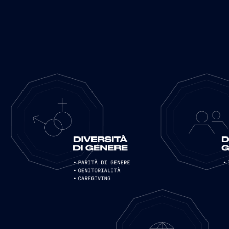
Plan dedicato alla Diversità, all’Equità e
 più consapevole, accessibile e aperta a tutte le
rategici.