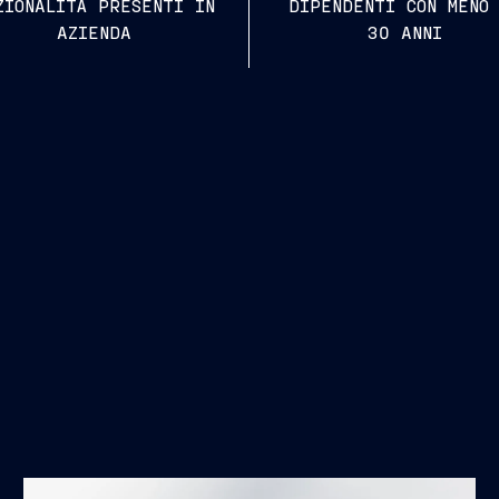
ZIONALITÀ PRESENTI IN
DIPENDENTI CON MENO
AZIENDA
30 ANNI
gesti, esperienze condivise e alleanze
gne di sensibilizzazione, collaborazioni e progetti
e promuove ogni giorno il cambiamento