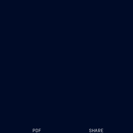
Trieste, 6 luglio 2017
FINCANTIERI S.p.A.
martedì 25 luglio 2017
www.fincantieri.com
PDF
SHARE