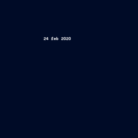
24 feb 2020
Abu Dhabi/Trieste, 24 febbraio 2020
Memorandum