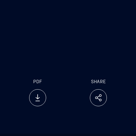
contribuire sia a facilitare i genitori nella gestione
dei figli nell’orario lavorativo sia a valorizzare la
professionalità dei lavoratori. Un’ottima iniziativa
frutto della condivisione e del lavoro che abbiamo
portato avanti in questi mesi con l’azienda che
rappresenta anche un esempio per tutte le imprese
italiane e uno strumento essenziale per il futuro
del mondo del lavoro
PDF
SHARE