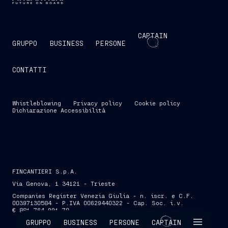
CAPTAIN
GRUPPO
BUSINESS
PERSONE
CONTATTI
Whistleblowing
Privacy policy
Cookie policy
Dichiarazione Accessibilità
FINCANTIERI S.p.A.
Via Genova, 1 34121 - Trieste
Companies Register Venezia Giulia - n. iscr. e C.F.
00397130584 - P.IVA 00629440322 - Cap. Soc. i.v.
€ 881.764.991,70
SKIP INTRO
GRUPPO
BUSINESS
PERSONE
CAPTAIN