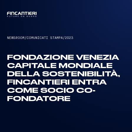
CAPTAIN
NEWSROOM
/
COMUNICATI STAMPA
/
2023
FONDAZIONE VENEZIA
CAPITALE MONDIALE
DELLA SOSTENIBILITÀ,
FINCANTIERI ENTRA
COME SOCIO CO-
FONDATORE