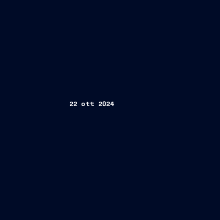
22 ott 2024
Conference Call dei Risultati 9M 202
Giovedì 14 novembre 2024