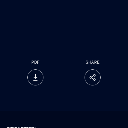
rappresenta per noi uno stimolo a proseguire in
questa direzione, continuando a promuovere un
ambiente di lavoro inclusivo, accogliente,
innovativo e orientato alla crescita sostenibile, certi
che il successo del Gruppo passi anche attraverso
il talento e la motivazione”.
PDF
SHARE