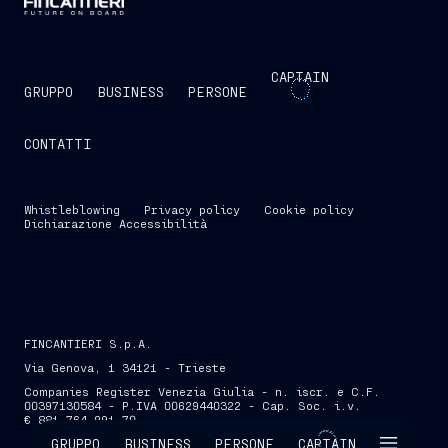
CAPTAIN
GRUPPO
BUSINESS
PERSONE
CONTATTI
Whistleblowing
Privacy policy
Cookie policy
Dichiarazione Accessibilità
FINCANTIERI S.p.A.
Via Genova, 1 34121 - Trieste
Companies Register Venezia Giulia - n. iscr. e C.F.
00397130584 - P.IVA 00629440322 - Cap. Soc. i.v.
€ 881.764.991,70
SKIP INTRO
GRUPPO
BUSINESS
PERSONE
CAPTAIN