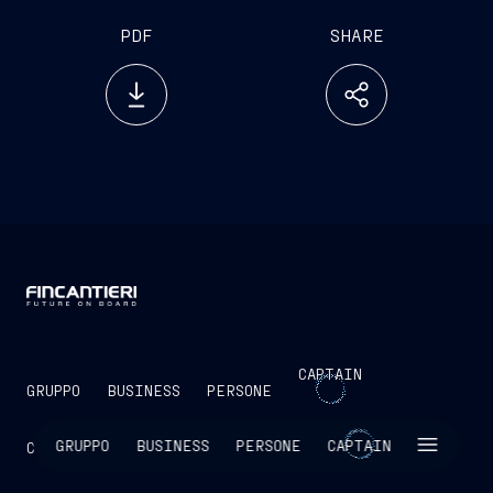
PDF
SHARE
CAPTAIN
GRUPPO
BUSINESS
PERSONE
SKIP INTRO
GRUPPO
BUSINESS
PERSONE
CAPTAIN
CONTATTI