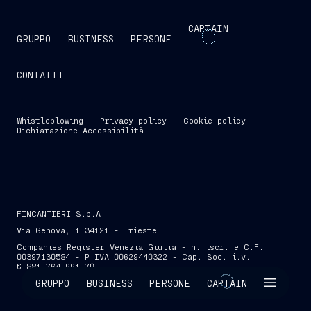
CAPTAIN
GRUPPO
BUSINESS
PERSONE
CONTATTI
Whistleblowing
Privacy policy
Cookie policy
Dichiarazione Accessibilità
FINCANTIERI S.p.A.
Via Genova, 1 34121 - Trieste
Companies Register Venezia Giulia - n. iscr. e C.F.
00397130584 - P.IVA 00629440322 - Cap. Soc. i.v.
€ 881.764.991,70
SKIP INTRO
GRUPPO
BUSINESS
PERSONE
CAPTAIN