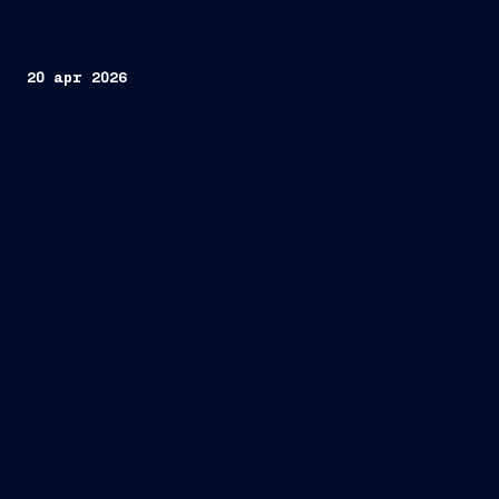
20 apr 2026
Conference Call dei Risultati 1Q 2026 Lunedì 11
maggio 2026
16:00 CEST
Speaker:
Pierroberto Folgiero