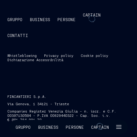
CAPTAIN
GRUPPO
BUSINESS
PERSONE
CONTATTI
Whistleblowing
Privacy policy
Cookie policy
Dichiarazione Accessibilità
FINCANTIERI S.p.A.
Via Genova, 1 34121 - Trieste
Companies Register Venezia Giulia - n. iscr. e C.F.
00397130584 - P.IVA 00629440322 - Cap. Soc. i.v.
€ 881.764.991,70
SKIP INTRO
GRUPPO
BUSINESS
PERSONE
CAPTAIN