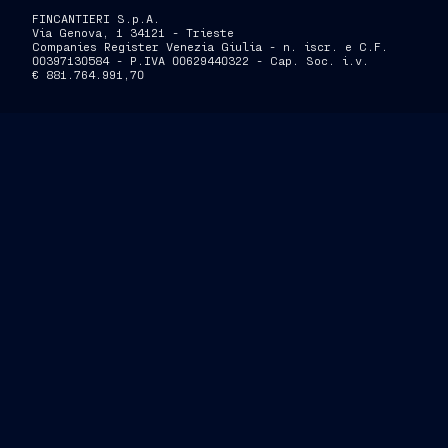
FINCANTIERI S.p.A.
Via Genova, 1 34121 - Trieste
Companies Register Venezia Giulia - n. iscr. e C.F.
00397130584 - P.IVA 00629440322 - Cap. Soc. i.v.
€ 881.764.991,70