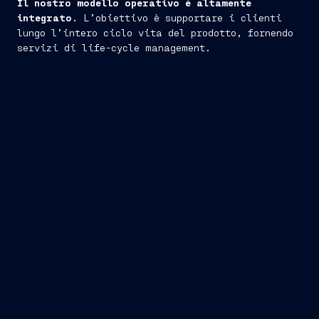
Il nostro modello operativo è altamente
integrato
. L’obiettivo è supportare i clienti
lungo l’intero ciclo vita del prodotto, fornendo
servizi di life-cycle management.
siamo in grado di fornire sistemi di
automazione e navigazione per navi