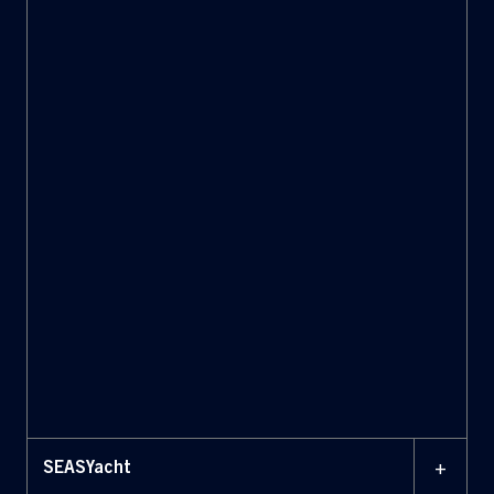
Suite dedicata alle navi
passeggeri/mercantili che comprende
Sistemi di automazione integrata
(IAS)
Sistemi di gestione della sicurezza
(SMS)
Sistemi per la chiusura di emergenza
delle porte stagne (ESD)
+
SEASYacht