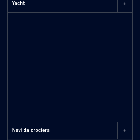
+
Yacht
FB272 MY 107 mt, Benetti ,
armatore privato
FB 262 MY 90 mt, Benetti , armatore
privato
MY 142 mt Ocean Victory,
Fincantieri, armatore privato
MY 120 mt Maryah , Elefsis Shipyard,
armatore privato
MY 72mt Grace E., Perini Navi,
armatore privato
+
Navi da crociera