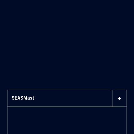
militari, da crociera, traghetti e
yacht.
+
SEASMast