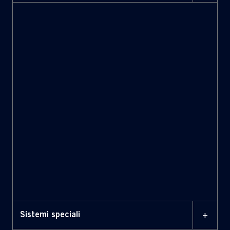
Sistemi di automazione integrata
(IAS)
Sistemi di gestione della sicurezza
(SMS)
Sistemi per la chiusura di emergenza
delle porte stagne (ESD)
+
Sistemi speciali