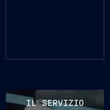
sistemi di gestione dell’efficienza
energetica (EMS);
sistemi di rilevamento allagamenti
(FDS);
sistemi di videosorveglianza (CCTV);
sistemi di controllo accessi.
IL SERVIZIO