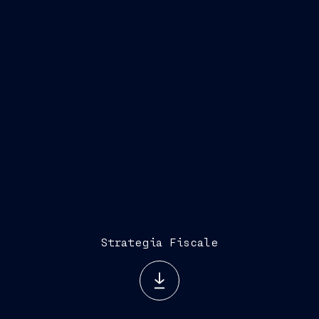
l’impatto positivo su Fincantieri S.p.A. e
alcune controllate italiane derivante dalla
partecipazione al consolidato fiscale
nazionale promosso da Cassa depositi e
Prestiti S.p.A.
Strategia Fiscale
Codice Etico
Strategia Fiscale