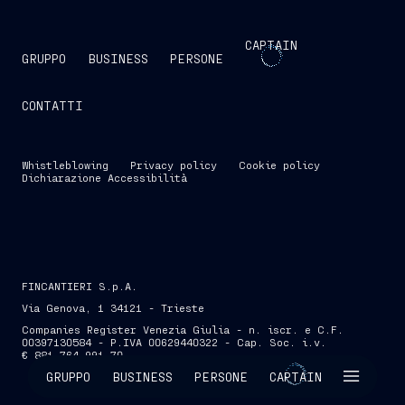
CAPTAIN
GRUPPO
BUSINESS
PERSONE
CONTATTI
Whistleblowing
Privacy policy
Cookie policy
Dichiarazione Accessibilità
FINCANTIERI S.p.A.
Via Genova, 1 34121 - Trieste
Companies Register Venezia Giulia - n. iscr. e C.F.
00397130584 - P.IVA 00629440322 - Cap. Soc. i.v.
€ 881.764.991,70
SKIP INTRO
GRUPPO
BUSINESS
PERSONE
CAPTAIN