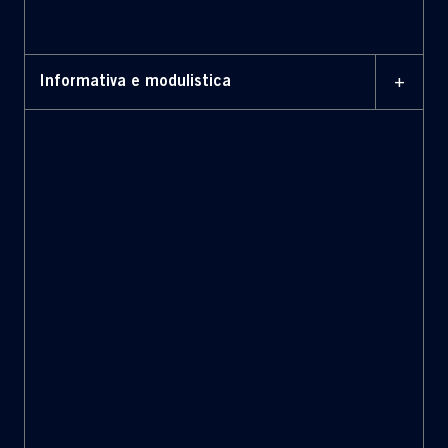
S.P.A
+
Informativa e modulistica
1 APRILE 2026
Modulo di delega
ordinaria
1 APRILE 2026
Modulo di attestazione di
conformità della delega
all'originale
1 APRILE 2026