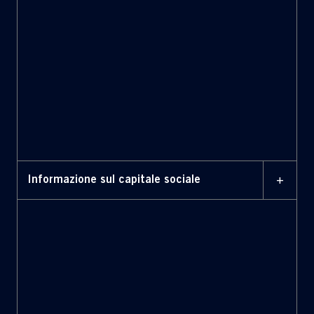
Modulo di delega al
rappresentante designato
1 APRILE 2026
Informativa privacy
+
Informazione sul capitale sociale