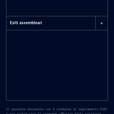
Domande e risposte pre-
assembleari ex art. 127-
TER, TUF
+
Esiti assembleari
18 MAGGIO 2026
Rendiconto sintetico
delle votazioni
11 GIUGNO 2026
Verbale Assembleare
Il presente documento non è conforme al regolamento ESEF
e non costituisce la versione ufficiale della relazione