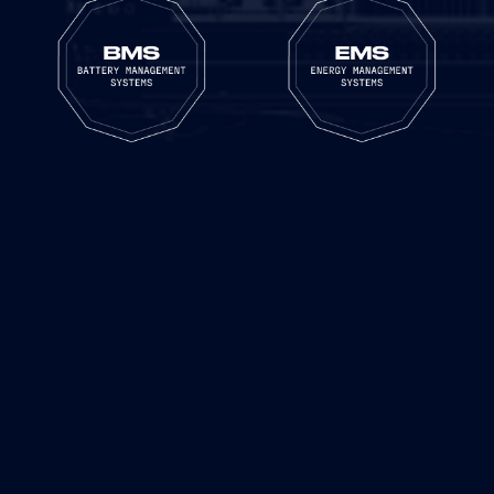
sensori intelligenti
algoritmi predittivi