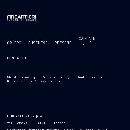
CAPTAIN
GRUPPO
BUSINESS
PERSONE
CONTATTI
Whistleblowing
Privacy policy
Cookie policy
Dichiarazione Accessibilità
FINCANTIERI S.p.A.
Via Genova, 1 34121 - Trieste
Companies Register Venezia Giulia - n. iscr. e C.F.