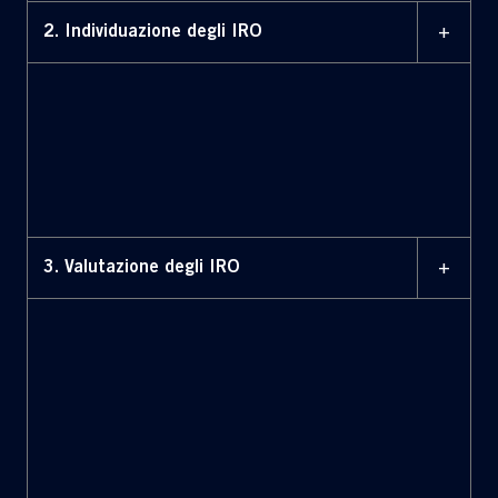
+
2. Individuazione degli IRO
+
3. Valutazione degli IRO
gli impatti sono valutati attraverso una “Sustainability
Survey”, coinvolgendo oltre 500 stakeholder interni ed
esterni (clienti, fornitori, istituzioni, sindacati, comunità
finanziaria, ecc.)
i rischi sono stati selezionati all’interno del Risk Universe