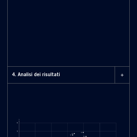
del Gruppo (circa 200 eventi), con focus su quelli di
natura ESG. La valutazione è avvenuta secondo il
modello ERM, considerando probabilità e impatto, in linea
con le soglie di Risk Appetite e Risk Tolerance
le opportunità sono state valutate dal gruppo di lavoro
multifunzionale attraverso workshop dedicati, con
un’analisi basata sulla probabilità di accadimento e
sull’entità potenziale degli effetti finanziari nel breve,
medio e lungo termine.
+
4. Analisi dei risultati