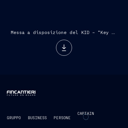
Messa a disposizione del KID – “Key Information Document” relativo ai diritti di opzione – codice ISIN IT0005599888
CAPTAIN
GRUPPO
BUSINESS
PERSONE