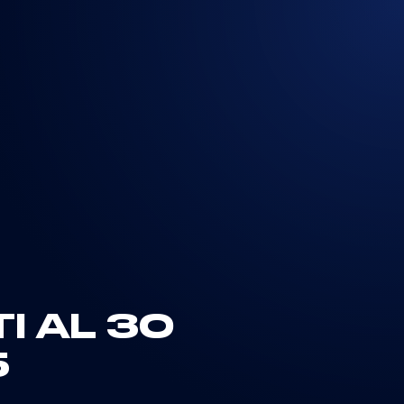
I AL 30
5