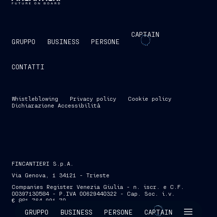
CAPTAIN
GRUPPO
BUSINESS
PERSONE
CONTATTI
Whistleblowing
Privacy policy
Cookie policy
Dichiarazione Accessibilità
FINCANTIERI S.p.A.
Via Genova, 1 34121 - Trieste
Companies Register Venezia Giulia - n. iscr. e C.F.
00397130584 - P.IVA 00629440322 - Cap. Soc. i.v.
€ 881.764.991,70
SKIP INTRO
GRUPPO
BUSINESS
PERSONE
CAPTAIN