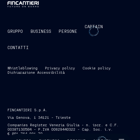
CAPTAIN
GRUPPO
BUSINESS
PERSONE
CONTATTI
Whistleblowing
Privacy policy
Cookie policy
Dichiarazione Accessibilità
FINCANTIERI S.p.A.
Via Genova, 1 34121 - Trieste
Companies Register Venezia Giulia - n. iscr. e C.F.
00397130584 - P.IVA 00629440322 - Cap. Soc. i.v.
€ 881.764.991,70
SKIP INTRO