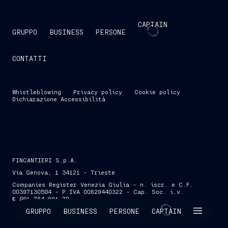
CAPTAIN
GRUPPO
BUSINESS
PERSONE
CONTATTI
Whistleblowing
Privacy policy
Cookie policy
Dichiarazione Accessibilità
FINCANTIERI S.p.A.
Via Genova, 1 34121 - Trieste
Companies Register Venezia Giulia - n. iscr. e C.F.
00397130584 - P.IVA 00629440322 - Cap. Soc. i.v.
€ 881.764.991,70
SKIP INTRO
GRUPPO
BUSINESS
PERSONE
CAPTAIN