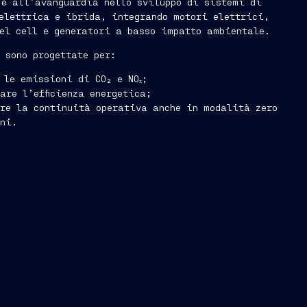
 è all’avanguardia nello sviluppo di sistemi di
elettrica e ibrida, integrando motori elettrici,
el cell e generatori a basso impatto ambientale.
i sono progettate per:
 le emissioni di CO₂ e NOₓ;
are l’efficienza energetica;
re la continuità operativa anche in modalità zero
oni.