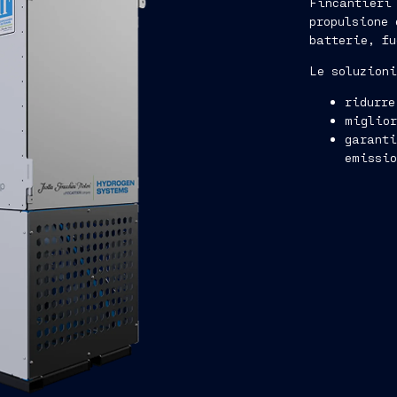
Fincantieri
propulsione 
batterie, fu
Le soluzion
ridurre
miglior
garanti
emissi