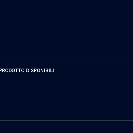
zzate da VARD, con propulsione elettrica
temi di posizionamento dinamico di
a generazione;
un Princess”, prima nave da crociera a
onsegnata nel 2024, simbolo della
izione energetica del Gruppo.
PRODOTTO DISPONIBILI