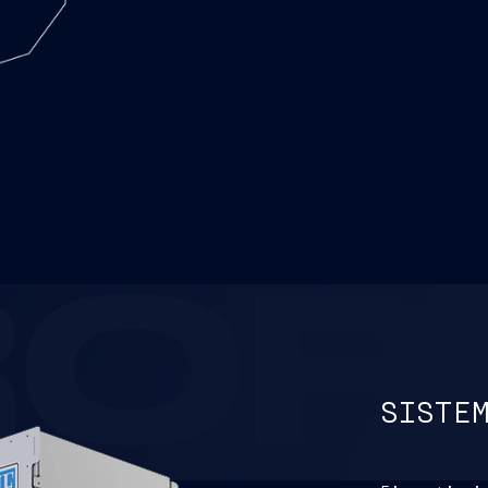
ROP
SISTE