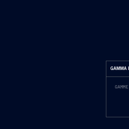
reali
e sis
ultim
la “S
LNG c
trans
GAMMA 
GAMME