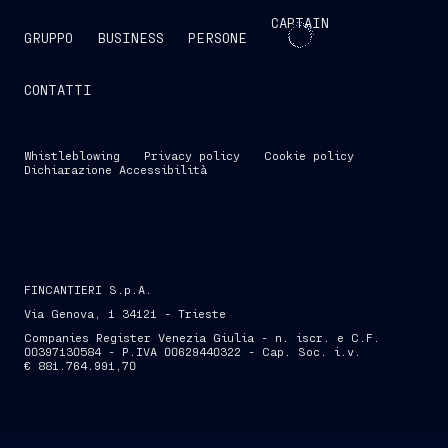
CAPTAIN
GRUPPO
BUSINESS
PERSONE
CONTATTI
Whistleblowing
Privacy policy
Cookie policy
Dichiarazione Accessibilità
FINCANTIERI S.p.A.
Via Genova, 1 34121 - Trieste
Companies Register Venezia Giulia - n. iscr. e C.F.
00397130584 - P.IVA 00629440322 - Cap. Soc. i.v.
€ 881.764.991,70