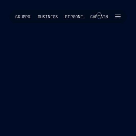
SKIP INTRO
GRUPPO
BUSINESS
PERSONE
CAPTAIN
CAPTAIN
GRUPPO
BUSINESS
PERSONE
CONTATTI
Whistleblowing
Privacy policy
Cookie policy
Dichiarazione Accessibilità