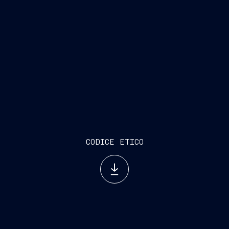
https://www.fincantieri.com/it/gruppo/governance/wh
CODICE ETICO