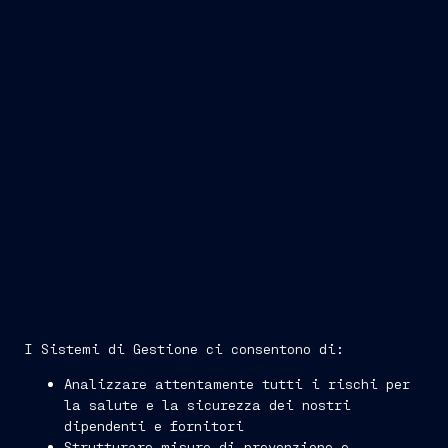
ISO 45001
100% dei siti
produttivi italiani e l’89% a livello di Gruppo.
I Sistemi di Gestione ci consentono di:
Analizzare attentamente tutti i rischi per
la salute e la sicurezza dei nostri
dipendenti e fornitori
Strutturare misure di prevenzione e