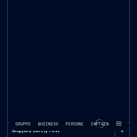
Safety on the Job
SKIP INTRO
GRUPPO
BUSINESS
PERSONE
CAPTAIN
+
Shipyard Safety First