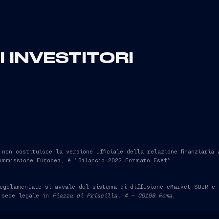
 INVESTITORI
on costituisce la versione ufficiale della relazione finanziaria 
ommissione Europea, è “Bilancio 2022 Formato Esef”
egolamentate si avvale del sistema di diffusione eMarket SDIR e 
 sede legale in
Piazza di Priscilla, 4 – 00199 Roma
.