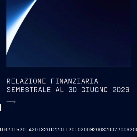
RELAZIONE FINANZIARIA
SEMESTRALE AL 30 GIUGNO 2026
I
016
2015
2014
2013
2012
2011
2010
2009
2008
2007
2006
20