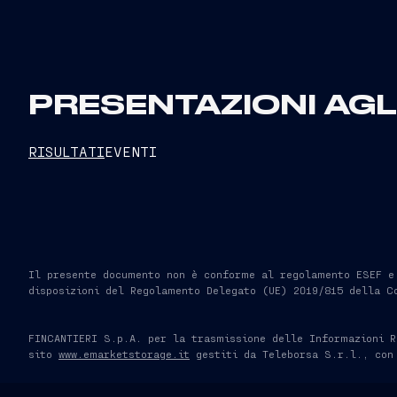
PRESENTAZIONI AGLI
RISULTATI
EVENTI
Il presente documento non è conforme al regolamento ESEF e n
disposizioni del Regolamento Delegato (UE) 2019/815 della C
FINCANTIERI S.p.A. per la trasmissione delle Informazioni R
sito
www.emarketstorage.it
gestiti da Teleborsa S.r.l., con