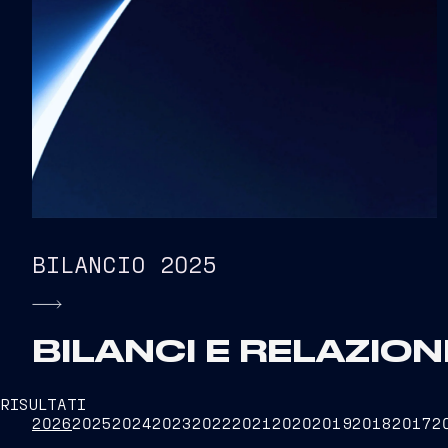
BILANCIO 2025
BILANCI E RELAZION
RISULTATI
2026
2025
2024
2023
2022
2021
2020
2019
2018
2017
2