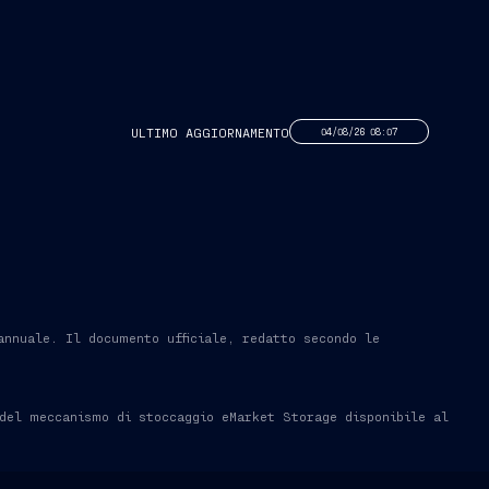
ULTIMO AGGIORNAMENTO
04/08/26 08:07
annuale. Il documento ufficiale, redatto secondo le
del meccanismo di stoccaggio eMarket Storage disponibile al