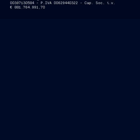
00397130584 - P.IVA 00629440322 - Cap. Soc. i.v.
€ 881.764.991,70