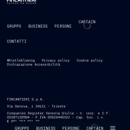
CAPTAIN
GRUPPO
BUSINESS
PERSONE
CONTATTI
Whistleblowing
Privacy policy
Cookie policy
Dichiarazione Accessibilità
FINCANTIERI S.p.A.
Via Genova, 1 34121 - Trieste
Companies Register Venezia Giulia - n. iscr. e C.F.
00397130584 - P.IVA 00629440322 - Cap. Soc. i.v.
€ 881.764.991,70
SKIP INTRO
GRUPPO
BUSINESS
PERSONE
CAPTAIN