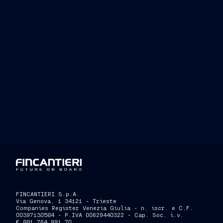
FINCANTIERI S.p.A.
Via Genova, 1 34121 - Trieste
Companies Register Venezia Giulia - n. iscr. e C.F.
00397130584 - P.IVA 00629440322 - Cap. Soc. i.v.
€ 881.764.991,70