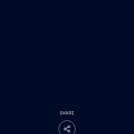
Carico di lavoro
8.219
Investimenti
52
SHARE