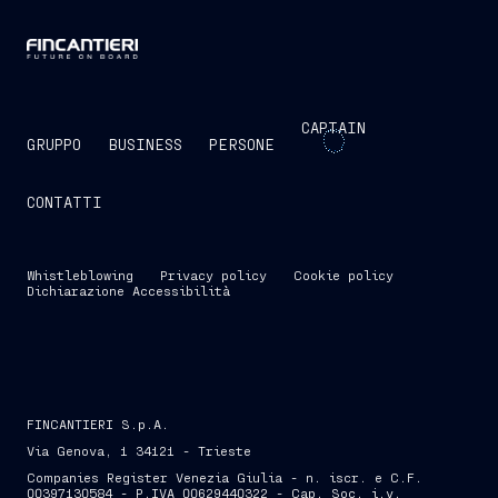
CAPTAIN
GRUPPO
BUSINESS
PERSONE
CONTATTI
Whistleblowing
Privacy policy
Cookie policy
Dichiarazione Accessibilità
FINCANTIERI S.p.A.
Via Genova, 1 34121 - Trieste
Companies Register Venezia Giulia - n. iscr. e C.F.
00397130584 - P.IVA 00629440322 - Cap. Soc. i.v.