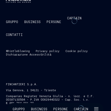
CAPTAIN
GRUPPO
BUSINESS
PERSONE
CONTATTI
Whistleblowing
Privacy policy
Cookie policy
Dichiarazione Accessibilità
FINCANTIERI S.p.A.
Via Genova, 1 34121 - Trieste
Companies Register Venezia Giulia - n. iscr. e C.F.
00397130584 - P.IVA 00629440322 - Cap. Soc. i.v.
€ 881.764.991,70
SKIP INTRO
GRUPPO
BUSINESS
PERSONE
CAPTAIN