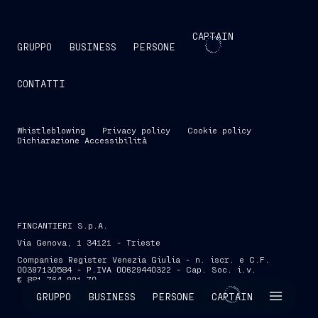
CAPTAIN
GRUPPO
BUSINESS
PERSONE
CONTATTI
Whistleblowing
Privacy policy
Cookie policy
Dichiarazione Accessibilità
FINCANTIERI S.p.A.
Via Genova, 1 34121 - Trieste
Companies Register Venezia Giulia - n. iscr. e C.F.
00397130584 - P.IVA 00629440322 - Cap. Soc. i.v.
€ 881.764.991,70
SKIP INTRO
GRUPPO
BUSINESS
PERSONE
CAPTAIN