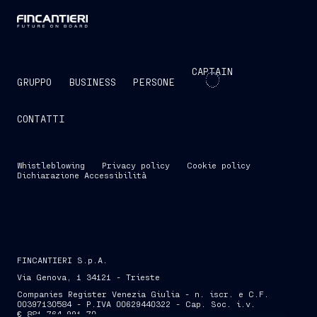
CAPTAIN
GRUPPO
BUSINESS
PERSONE
CONTATTI
Whistleblowing
Privacy policy
Cookie policy
Dichiarazione Accessibilità
FINCANTIERI S.p.A.
Via Genova, 1 34121 - Trieste
Companies Register Venezia Giulia - n. iscr. e C.F.
00397130584 - P.IVA 00629440322 - Cap. Soc. i.v.
€ 881.764.991,70