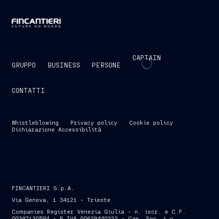
CAPTAIN
GRUPPO
BUSINESS
PERSONE
CONTATTI
Whistleblowing
Privacy policy
Cookie policy
Dichiarazione Accessibilità
FINCANTIERI S.p.A.
Via Genova, 1 34121 - Trieste
Companies Register Venezia Giulia - n. iscr. e C.F.
00397130584 - P.IVA 00629440322 - Cap. Soc. i.v.