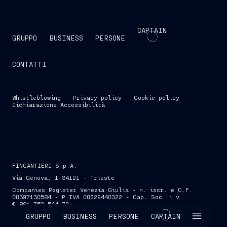
CAPTAIN
GRUPPO
BUSINESS
PERSONE
CONTATTI
Whistleblowing
Privacy policy
Cookie policy
Dichiarazione Accessibilità
FINCANTIERI S.p.A.
Via Genova, 1 34121 - Trieste
Companies Register Venezia Giulia - n. iscr. e C.F.
00397130584 - P.IVA 00629440322 - Cap. Soc. i.v.
€ 881.753.544,70
SKIP INTRO
GRUPPO
BUSINESS
PERSONE
CAPTAIN