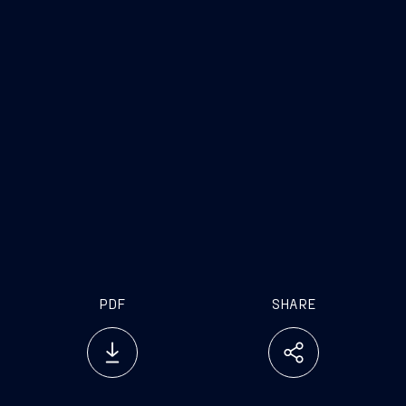
dotata di 2 zone modulari a poppa e a centro
nave, in grado di garantire l’imbarco di
svariate tipologie di moduli containerizzati di
tipo operativo, logistico, abitativo e sanitario.
PDF
SHARE