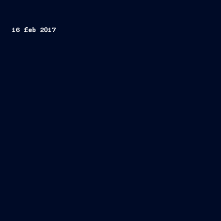
16 feb 2017
Trieste, 16 febbraio 2017
FINCANTIERI S.p.A.
Fincantieri
Società
Offerta
Fincantieri O&G