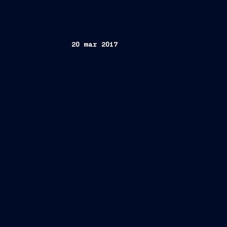
20 mar 2017
Trieste, 20 marzo
2017
“Nieuw Sta