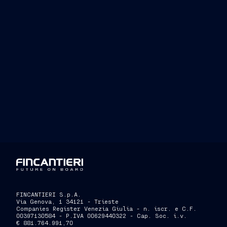
FINCANTIERI S.p.A.
Via Genova, 1 34121 - Trieste
Companies Register Venezia Giulia - n. iscr. e C.F.
00397130584 - P.IVA 00629440322 - Cap. Soc. i.v.
€ 881.764.991,70