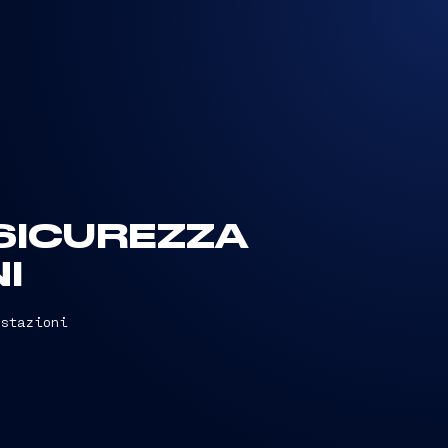
 SICUREZZA
I
estazioni