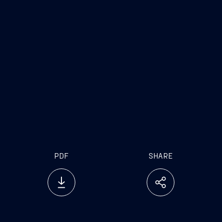
Maintenance, Repair, Overhaul and
Conversions
Life Cycle Management
Integrated Logistic Support
In Service Support
PDF
SHARE